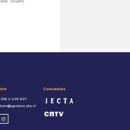
cada usuario.
cto
Convenios
-58) 2 205 607
liote@gestion.uta.cl