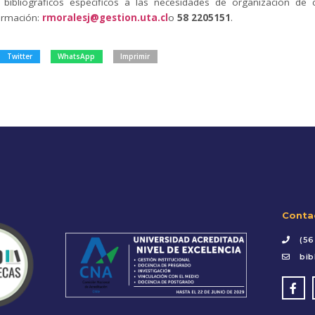
 bibliográficos específicos a las necesidades de organización de 
ormación:
rmoralesj@gestion.uta.cl
o
58 2205151
.
Twitter
WhatsApp
Imprimir
Conta
(56
bib