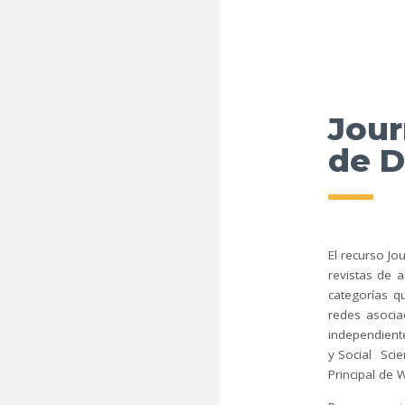
Jour
de D
El recurso Jo
revistas de 
categorías q
redes asocia
independiente
y Social Scie
Principal de W