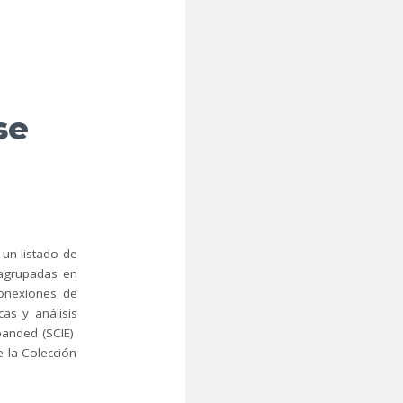
se
 un listado de
 agrupadas en
conexiones de
as y análisis
xpanded (SCIE)
e la Colección