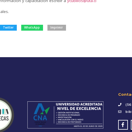
formación y capacitación escribir a
ycubillos@uta.cl
ales.
Twitter
WhatsApp
Imprimir
Conta
(56
bib