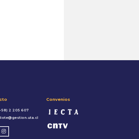
cto
Convenios
-58) 2 205 607
liote@gestion.uta.cl