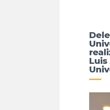
Dele
Univ
real
Luis
Univ