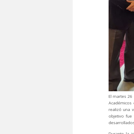
El martes 26 
Académicos d
realizó una v
objetivo fue 
desarrollados
Durante la j