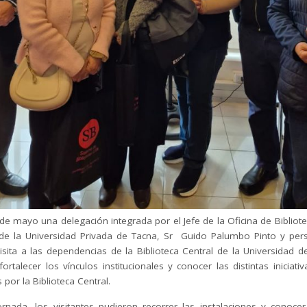
de mayo una delegación integrada por el Jefe de la Oficina de Bibliote
e la Universidad Privada de Tacna, Sr Guido Palumbo Pinto y per
isita a las dependencias de la Biblioteca Central de la Universidad d
fortalecer los vínculos institucionales y conocer las distintas iniciativ
 por la Biblioteca Central.
ornada, los visitantes pudieron recorrer las instalaciones y conocer