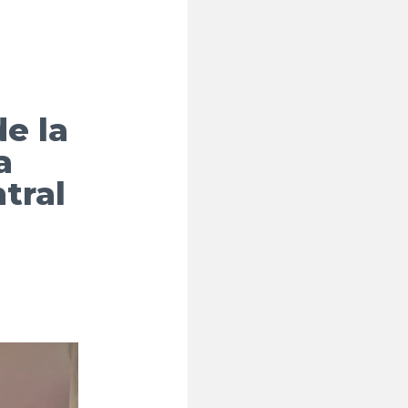
de la
a
ntral