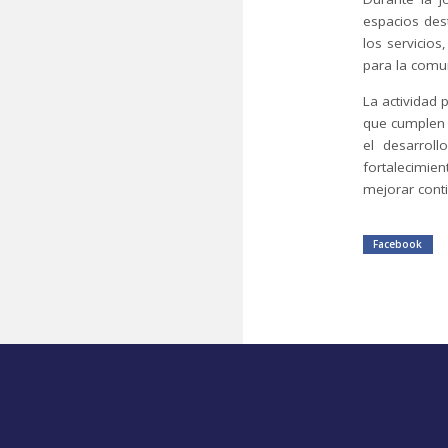
espacios des
los servicio
para la comun
La actividad 
que cumplen 
el desarroll
fortalecimie
mejorar conti
Facebook