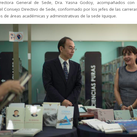
irectora General de Sede, Dra. Yasna Godoy, acompañados con 
el Consejo Directivo de Sede, conformado por los jefes de las carrer
vos de áreas académicas y administrativas de la sede Iquique.