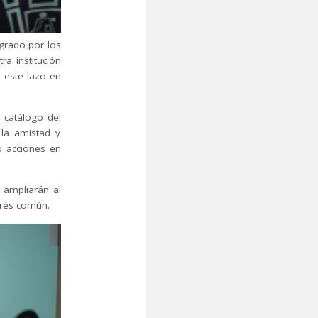
agrado por los
a institución
ó este lazo en
 catálogo del
 la amistad y
o acciones en
 ampliarán al
erés común.