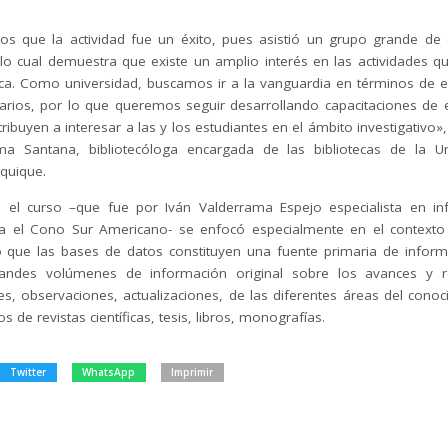
s que la actividad fue un éxito, pues asistió un grupo grande de 
lo cual demuestra que existe un amplio interés en las actividades q
teca. Como universidad, buscamos ir a la vanguardia en términos de e
arios, por lo que queremos seguir desarrollando capacitaciones de e
ibuyen a interesar a las y los estudiantes en el ámbito investigativo»
a Santana, bibliotecóloga encargada de las bibliotecas de la U
quique.
, el curso –que fue por Iván Valderrama Espejo especialista en i
 el Cono Sur Americano- se enfocó especialmente en el contexto u
 que las bases de datos constituyen una fuente primaria de infor
randes volúmenes de información original sobre los avances y r
es, observaciones, actualizaciones, de las diferentes áreas del conoc
s de revistas científicas, tesis, libros, monografías.
Twitter
WhatsApp
Imprimir