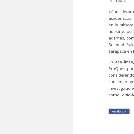
Huircalaf.
«Consideramo
académicos, 
en la biblio
nuestros usu
además, contr
Soledad Palm
Tarapacá en I
En esa línea
ProQues para
considerando
contienen g
investigacion
como, artículo
Facebook