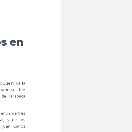
os en
oQuest, de la
ocumentos fue
d de Tarapacá
sencia de tres
al, y de los
 Juan Carlos