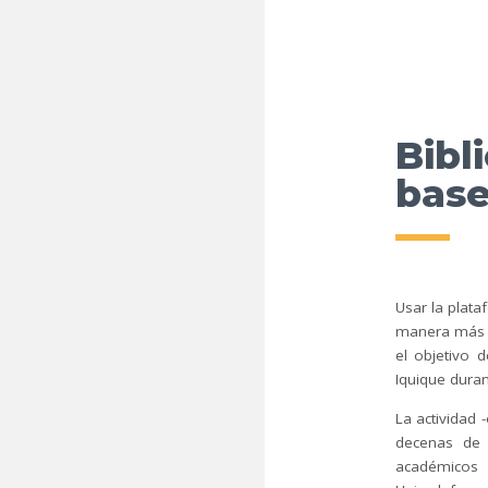
Bibl
base
Usar la plat
manera más c
el objetivo 
Iquique dura
La actividad 
decenas de 
académicos 