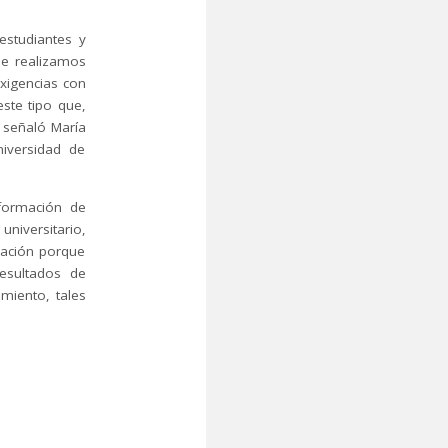
estudiantes y
ue realizamos
xigencias con
ste tipo que,
, señaló María
niversidad de
nformación de
niversitario,
mación porque
esultados de
imiento, tales